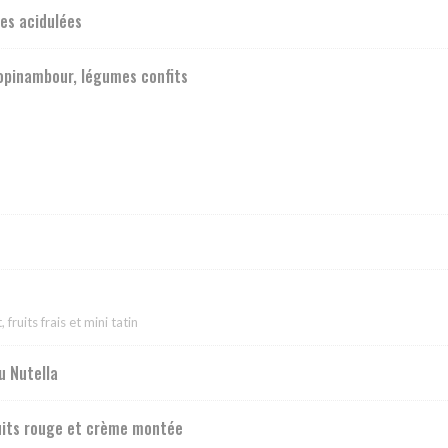
es acidulées
topinambour, légumes confits
fruits frais et mini tatin
u Nutella
fruits rouge et crème montée