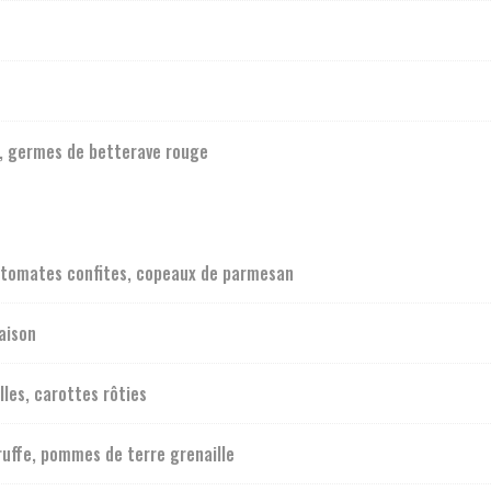
u, germes de betterave rouge
, tomates confites, copeaux de parmesan
aison
les, carottes rôties
ruffe, pommes de terre grenaille