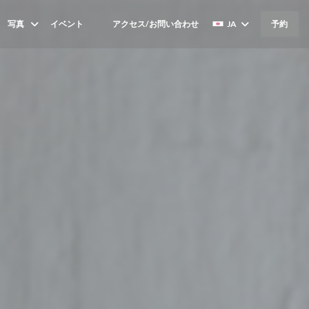
写真
イベント
アクセス/お問い合わせ
JA
予約
((新しいウィンドウで開きます))
((新しいウィンドウで開きます))